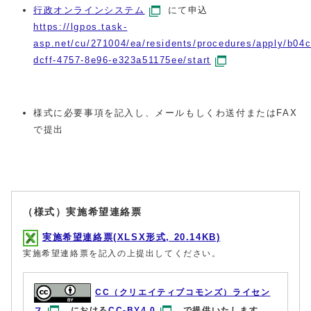
行政オンラインシステム
にて申込
https://lgpos.task-
asp.net/cu/271004/ea/residents/procedures/apply/b04
dcff-4757-8e96-e323a51175ee/start
様式に必要事項を記入し、メールもしくわ送付またはFAX
で提出
（様式）実施希望連絡票
実施希望連絡票(XLSX形式, 20.14KB)
実施希望連絡票を記入の上提出してください。
CC（クリエイティブコモンズ）ライセン
ス
における
CC-BY4.0
で提供いたします。