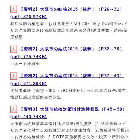
【資料2】大阪市の結核2015（抜粋）（P26～31）
(pdf, 876.97KB)
有症状肺結核患者における発見の遅れ/発生届までの期間/ハイ
リスク集団における結核健診での患者発見/診査件数・結果/治
療成績
【資料2】大阪市の結核2015（抜粋）（P32～36）
(pdf, 775.74KB)
コホート検討会
【資料2】大阪市の結核2015（抜粋）（P37～43）
(pdf, 871.20KB)
接触者健診（個別・集団）/BCG接種/コッホ現象の報告/潜在
性結核感染症治療者の状況
【資料3】大阪市結核対策指針進捗状況（P45～58）
(pdf, 443.74KB)
大阪市結核対策基本指針進捗状況/説明資料（1.結核発病ハイ
リスク者に対する結核健診および健康教育 2.西成区特区構想
における結核健診 3.DOTS実施状況と失敗・脱落中断割合の