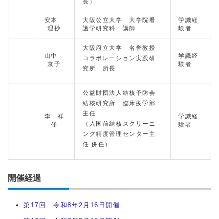
長）
安本
大阪公立大学 大学院看
学識経
理抄
護学研究科 講師
験者
大阪府立大学 名誉教授
山中
学識経
コラボレーション実践研
京子
験者
究所 所長
公益財団法人結核予防会
結核研究所 臨床疫学部
主任
李 祥
学識経
（入国前結核スクリーニ
任
験者
ング精度管理センター主
任 併任）
開催経過
第17回 令和8年2月16日開催