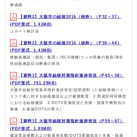
療成績
【資料2】大阪市の結核2016（抜粋）（P32～37）
(PDF形式, 1.43MB)
コホート検討会
【資料2】大阪市の結核2016（抜粋）（P38～44）
(PDF形式, 1.43MB)
接触者健診（個別・集団）/BCG接種/コッホ現象の報告/潜在
性結核感染症治療者の状況
【資料3】大阪市結核対策指針進捗状況（P45～58）
(PDF形式, 791.29KB)
大阪市結核対策基本指針進捗状況/説明資料（1.結核発病ハイ
リスク者に対する結核健診および健康教育 2.西成区特区構想
における結核健診 3.DOTS実施状況と失敗・脱落中断割合の
推移 4.家族DOTSの導入）
【資料3】大阪市結核対策指針進捗状況（P59～67）
(PDF形式, 1.89MB)
健診受診者数および新規発見数/DOTS実施状況と失敗・脱落