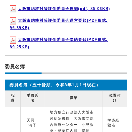
大阪市結核対策評価委員会規則(pdf, 85.06KB)
大阪市結核対策評価委員会運営要領(PDF形式,
95.39KB)
大阪市結核対策評価委員会傍聴要領(PDF形式,
89.25KB)
委員名簿
委員名簿（五十音順、令和8年1月1日現在）
役
委員氏
位置付
職業
職
名
け
地方独立行政法人大阪市
民病院機構 大阪市立総
天羽
学識経
合医療センター 小児救
清子
験者
急・感染症内科 部長