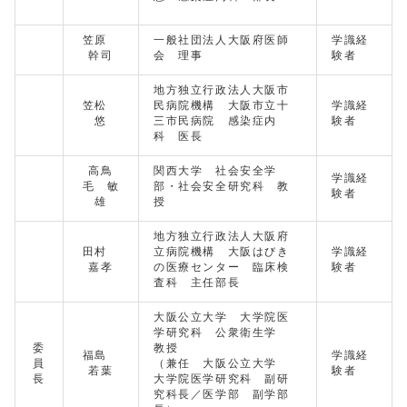
笠原
一般社団法人大阪府医師
学識経
幹司
会 理事
験者
地方独立行政法人大阪市
笠松
民病院機構 大阪市立十
学識経
悠
三市民病院 感染症内
験者
科 医長
高鳥
関西大学 社会安全学
学識経
毛 敏
部・社会安全研究科 教
験者
雄
授
地方独立行政法人大阪府
田村
立病院機構 大阪はびき
学識経
嘉孝
の医療センター 臨床検
験者
査科 主任部長
大阪公立大学 大学院医
学研究科 公衆衛生学
委
教授
福島
学識経
員
（兼任 大阪公立大学
若葉
験者
長
大学院医学研究科 副研
究科長／医学部 副学部