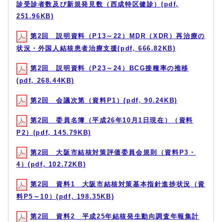
診受診者数及び新規発見数（西成特区健診）(pdf,
251.96KB)
第2回 説明資料（P13～22）MDR（XDR）再治療の
状況・外国人結核患者治療支援(pdf, 666.82KB)
第2回 説明資料（P23～24）BCG接種率の推移
(pdf, 268.44KB)
第2回 会議次第（資料P1）(pdf, 90.24KB)
第2回 委員名簿（平成26年10月1日現在）（資料
P2）(pdf, 145.79KB)
第2回 大阪市結核対策評価委員会規則（資料P3・
4）(pdf, 102.72KB)
第2回 資料1 大阪市結核対策基本指針進捗状況（資
料P5～10）(pdf, 198.35KB)
第2回 資料2 平成25年結核発生動向調査年報集計