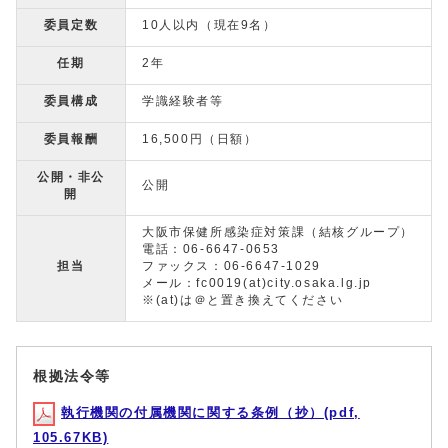
委員定数
10人以内（現在9名）
任期
2年
委員構成
学識経験者等
委員報酬
16,500円（日額）
公開・非公
公開
開
大阪市保健所感染症対策課（結核グループ）
電話：06-6647-0653
担当
ファックス：06-6647-1029
メール：fc0019(at)city.osaka.lg.jp
※(at)は＠と置き換えてください
根拠法令等
執行機関の付属機関に関する条例（抄）(pdf,
105.67KB)