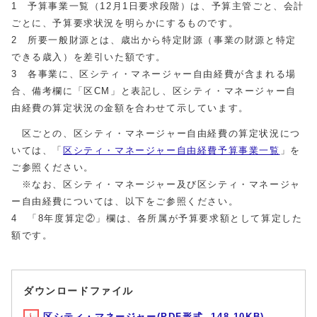
1 予算事業一覧（12月1日要求段階）は、予算主管ごと、会計
ごとに、予算要求状況を明らかにするものです。
2 所要一般財源とは、歳出から特定財源（事業の財源と特定
できる歳入）を差引いた額です。
3 各事業に、区シティ・マネージャー自由経費が含まれる場
合、備考欄に「区CM」と表記し、区シティ・マネージャー自
由経費の算定状況の金額を合わせて示しています。
区ごとの、区シティ・マネージャー自由経費の算定状況につ
いては、「
区シティ・マネージャー自由経費予算事業一覧
」を
ご参照ください。
※なお、区シティ・マネージャー及び区シティ・マネージャ
ー自由経費については、以下をご参照ください。
4 「8年度算定②」欄は、各所属が予算要求額として算定した
額です。
ダウンロードファイル
区シティ・マネージャー(PDF形式, 148.10KB)