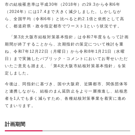
市の結核罹患率は平成30年（2018年）の29.3から令和6年
（2024年）には17.4まで大きく減少しました。しかしなが
ら、全国平均（令和6年）と比べると約2.1倍と依然として高
く、都道府県・政令指定都市でワースト1という状況です。
「第3次大阪市結核対策基本指針」は令和7年度をもって計画
期間が終了することから、次期指針の策定について検討を重
ね、令和7年12月22日（月曜日）から令和8年1月21日（水曜
日）まで実施したパブリック・コメントにおいてお寄せいただ
いたご意見も踏まえ、「第4次大阪市結核対策基本指針」を策
定しました。
今後は、同指針に基づき、国や大阪府、近隣都市、関係団体等
と連携しながら、結核のまん延防止をより一層推進し、結核患
者を1人でも多く減らすため、各種結核対策事業を着実に進め
てまいります。
計画期間