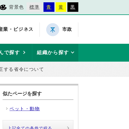
背景色
標準
青
黄
黒
産業・ビジネス
市政
んで探す
組織から探す
正する省令について
似たページを探す
ペット・動物
上記全ての条件で絞る