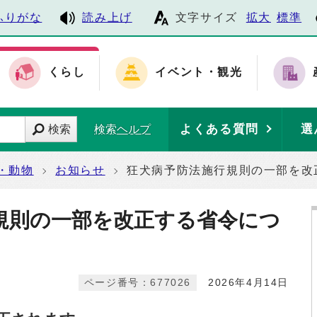
ふりがな
読み上げ
文字サイズ
拡大
標準
くらし
イベント・観光
よくある質問
選
検索
検索ヘルプ
・動物
お知らせ
狂犬病予防法施行規則の一部を改
規則の一部を改正する省令につ
ページ番号：677026
2026年4月14日