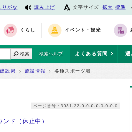
ふりがな
読み上げ
文字サイズ
拡大
標準
くらし
イベント・観光
よくある質問
選
検索
検索ヘルプ
建設局
施設情報
各種スポーツ場
ページ番号：3031-22-0-0-0-0-0-0-0-0
ウンド（休止中）