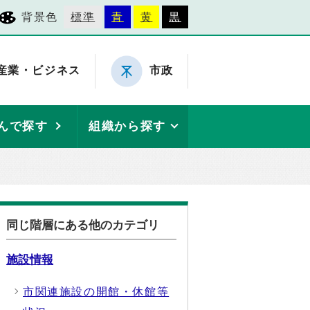
背景色
標準
青
黄
黒
産業・ビジネス
市政
んで探す
組織から探す
同じ階層にある他のカテゴリ
施設情報
市関連施設の開館・休館等