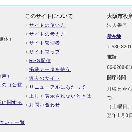
このサイトについて
大阪市役
サイトの使い方
法人番号：6
サイトの考え方
所在地
中無休）
サイト管理者
〒530-8
サイトマップ
電話
RSS配信
06-6208-
掲載データを使う
の声）
開庁時間
過去のサイト
もの（公益
リニューアルにあたって
月曜日から
正しく表示されないときは
で
等に関する
お問い合わせ
（土曜日、
翌年1月3
さい」一覧