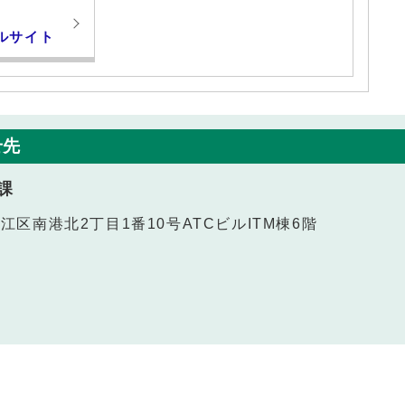
ルサイト
せ先
課
之江区南港北2丁目1番10号ATCビルITM棟6階