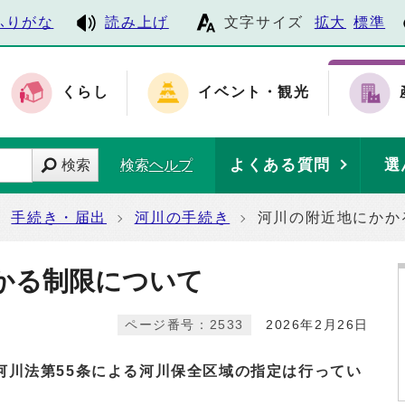
ふりがな
読み上げ
文字サイズ
拡大
標準
くらし
イベント・観光
よくある質問
選
検索
検索ヘルプ
手続き・届出
河川の手続き
河川の附近地にかか
かる制限について
ページ番号：2533
2026年2月26日
河川法第55条による河川保全区域の指定は行ってい