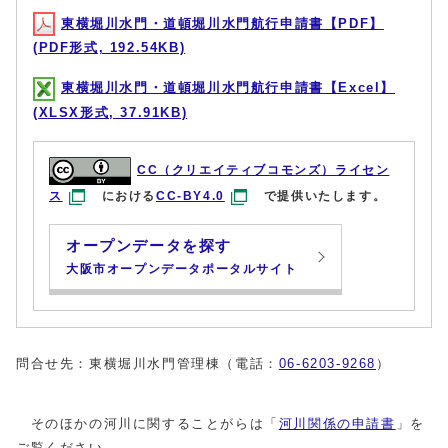
東横堀川水門・道頓堀川水門航行申請書【PDF】
(PDF形式, 192.54KB)
東横堀川水門・道頓堀川水門航行申請書【Excel】
(XLSX形式, 37.91KB)
CC（クリエイティブコモンズ）ライセン
ス
における
CC-BY4.0
で提供いたします。
オープンデータを探す
大阪市オープンデータポータルサイト
問合せ先：東横堀川水門管理棟（電話：
06-6203-9268
）
そのほかの河川に関することがらは「
河川関係の申請書
」を
ご覧ください。