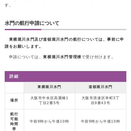
す。
水門の航行申請について
東横堀川水門
及び
道頓堀川水門
の航行については、事前に申
請をお願いします。
申請については、
東横堀川水門管理棟
で受け付けます。
詳細
東横堀川水門
道頓堀川水門
大阪市中央区高麗橋1
大阪市浪速区幸町3丁
場所
丁目2番5号
目9番43号
航行
可能
午前9時から午後10時
午前9時から午後10時
時間
帯