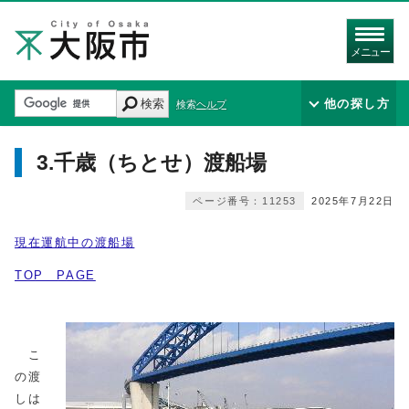
メニュー
検索
他の探し方
検索ヘルプ
3.千歳（ちとせ）渡船場
ページ番号：11253
2025年7月22日
現在運航中の渡船場
TOP PAGE
こ
の渡
しは