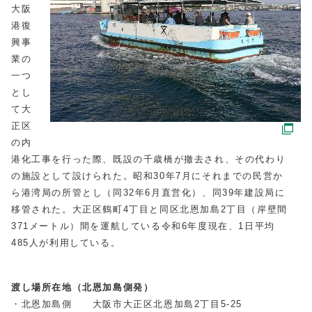
大阪
港復
興事
業の
一つ
とし
て大
正区
の内
港化工事を行った際、既設の千歳橋が撤去され、その代わり
の施設として設けられた。昭和30年7月にそれまでの民営か
ら港湾局の所管とし（同32年6月直営化）、同39年建設局に
移管された。大正区鶴町4丁目と同区北恩加島2丁目（岸壁間
371メートル）間を運航している令和6年度現在、1日平均
485人が利用している。
渡し場所在地（北恩加島側発）
・北恩加島側 大阪市大正区北恩加島2丁目5‐25