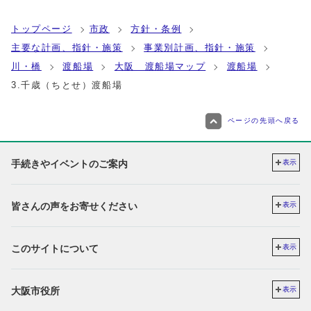
トップページ
市政
方針・条例
主要な計画、指針・施策
事業別計画、指針・施策
川・橋
渡船場
大阪 渡船場マップ
渡船場
3.千歳（ちとせ）渡船場
ページの先頭へ戻る
手続きやイベントのご案内
表示
皆さんの声をお寄せください
表示
このサイトについて
表示
大阪市役所
表示