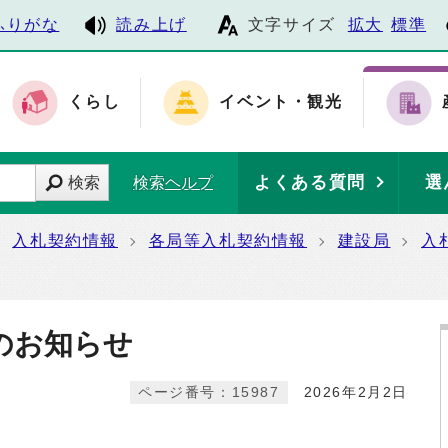
ふりがな
読み上げ
文字サイズ
拡大
標準
くらし
イベント・観光
よくある質問
選
検索
検索ヘルプ
入札契約情報
各局等入札契約情報
建設局
入
のお知らせ
ページ番号：15987
2026年2月2日