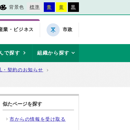
背景色
標準
青
黄
黒
産業・ビジネス
市政
んで探す
組織から探す
札・契約のお知らせ
似たページを探す
市からの情報を受け取る