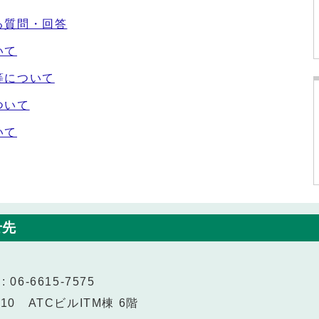
る質問・回答
いて
等について
ついて
いて
せ先
 06-6615-7575
10 ATCビルITM棟 6階