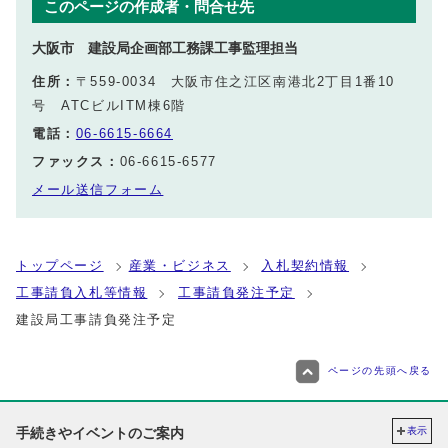
このページの作成者・問合せ先
大阪市 建設局企画部工務課工事監理担当
住所：
〒559-0034 大阪市住之江区南港北2丁目1番10
号 ATCビルITM棟6階
電話：
06-6615-6664
ファックス：
06-6615-6577
メール送信フォーム
トップページ
産業・ビジネス
入札契約情報
工事請負入札等情報
工事請負発注予定
建設局工事請負発注予定
ページの先頭へ戻る
手続きやイベントのご案内
表示