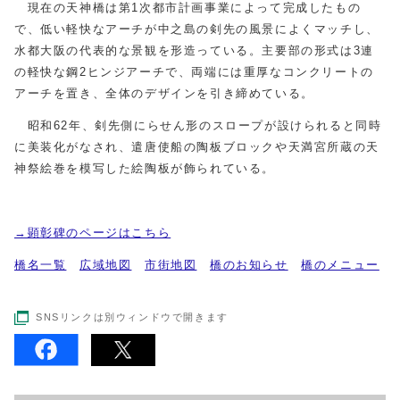
現在の天神橋は第1次都市計画事業によって完成したもの
で、低い軽快なアーチが中之島の剣先の風景によくマッチし、
水都大阪の代表的な景観を形造っている。主要部の形式は3連
の軽快な鋼2ヒンジアーチで、両端には重厚なコンクリートの
アーチを置き、全体のデザインを引き締めている。
昭和62年、剣先側にらせん形のスロープが設けられると同時
に美装化がなされ、遣唐使船の陶板ブロックや天満宮所蔵の天
神祭絵巻を模写した絵陶板が飾られている。
→顕彰碑のページはこちら
橋名一覧
広域地図
市街地図
橋のお知らせ
橋のメニュー
SNSリンクは別ウィンドウで開きます