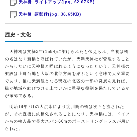
天神橋_ライトアップ(jpg, 62.67KB)
天神橋_顕彰碑(jpg, 36.65KB)
歴史・文化
天神橋は文禄3年(1594)に架けられたと伝えられ、当初は橋
の名はなく新橋と呼ばれていたが、天満天神社が管理すること
からしだいに天神橋と呼ばれるようになったという。天神橋の
架設は上町台地と大坂の北部方面を結ぶという意味で大変重要
であり、後に天満組となる現在の北区の一部の発展を見れば、
橋が地域を結びつける上でいかに重要な役割を果たしているか
が確認できる。
明治18年7月の大洪水により淀川筋の橋は次々と流された
が、その直後に鉄橋化されることになり、天神橋には、ドイツ
からの輸入品で長大スパン66mのボーストリングトラスが用い
られた。