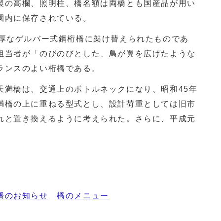
製の高欄、照明柱、橋名額は両橋とも国産品が用い
園内に保存されている。
厚なゲルバー式鋼桁橋に架け替えられたものであ
担当者が「のびのびとした、鳥が翼を広げたような
ランスのよい桁橋である。
満橋は、交通上のボトルネックになり、昭和45年
満橋の上に重ねる型式とし、設計荷重としては旧市
れと置き換えるように考えられた。さらに、平成元
橋のお知らせ
橋のメニュー