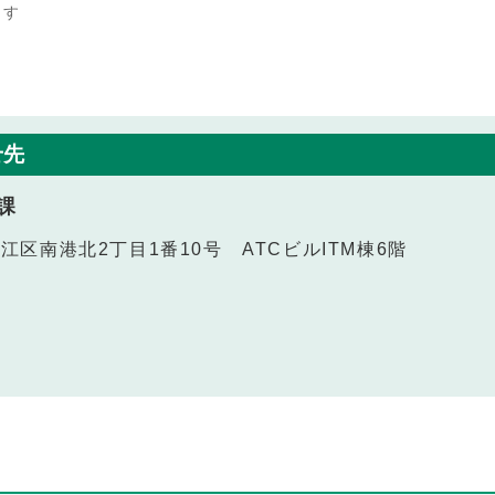
ます
せ先
課
之江区南港北2丁目1番10号 ATCビルITM棟6階