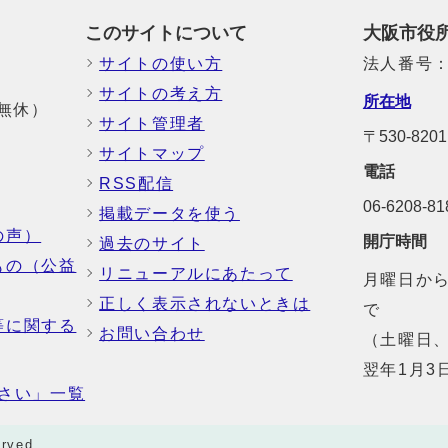
このサイトについて
大阪市役
サイトの使い方
法人番号：6
サイトの考え方
所在地
中無休）
サイト管理者
〒530-8
サイトマップ
電話
RSS配信
06-6208-
掲載データを使う
の声）
開庁時間
過去のサイト
もの（公益
リニューアルにあたって
月曜日から
正しく表示されないときは
で
等に関する
お問い合わせ
（土曜日、
翌年1月3
さい」一覧
rved.