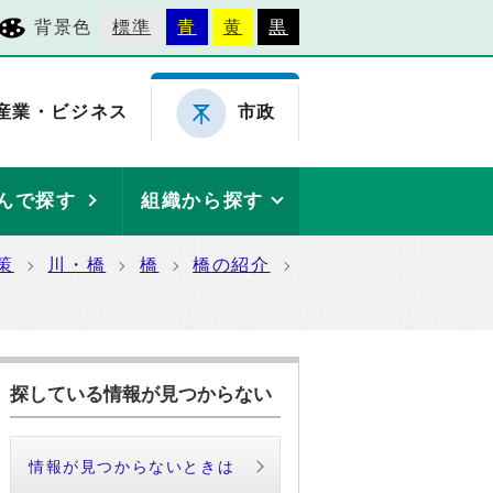
背景色
標準
青
黄
黒
産業・ビジネス
市政
んで探す
組織から探す
策
川・橋
橋
橋の紹介
探している情報が見つからない
情報が見つからないときは