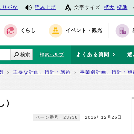
ふりがな
読み上げ
文字サイズ
拡大
標準
くらし
イベント・観光
よくある質問
選
検索
検索ヘルプ
例
主要な計画、指針・施策
事業別計画、指針・施
）
し）
ページ番号：23738
2016年12月26日