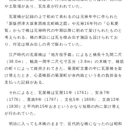
や土取場があり、瓦生産が行われていた。
瓦屋橋が記録の上で初めて表れるのは元禄年中に作られた
『新版摂津大坂東西南北町嶋之図』や元禄16年刊の『公私要
覧』からで橋は元禄時代の中期以降に初めて架けられたものと
考えられる。橋の東詰には瓦を積み出す施設も設けられてお
り、付近は積み出しの舟で賑わっていた。
江戸時代の瓦屋橋は『地方役手鑑』によると橋長十九間二尺
（38.0m）、幅員一間半二尺七寸五分（3.8m）の木橋で、橋筋
の町々によって維持されてきた。菊屋町文書の中に瓦屋橋を架
け替えたとき、心斎橋筋の菊屋町が余内銭という名の負担金を
支払った記録がある。
それによると、瓦屋橋は宝暦11年（1761）、安永7年
（1776）、寛政9年（1797）、文化5年（1808）、文政13年
（1830）と平均約15年おきというかなり短期の内に架け替え
が行われていた。
明治に入っても木橋のままで、近代的な橋になったのは昭和