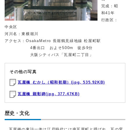
完成：昭
和41年
行政区：
中央区
河川名：東横堀川
アクセス：OsakaMetro 長堀鶴見緑地線 松屋町駅
4番出口 およそ500m 徒歩9分
大阪シティバス「瓦屋町二丁目」
その他の写真
瓦屋橋_むかし（昭和初期）(jpg, 535.92KB)
瓦屋橋_顕彰碑(jpg, 377.47KB)
歴史・文化
瓦屋橋の東詰一体は江戸時代には南瓦屋町と呼ばれ、瓦の窯