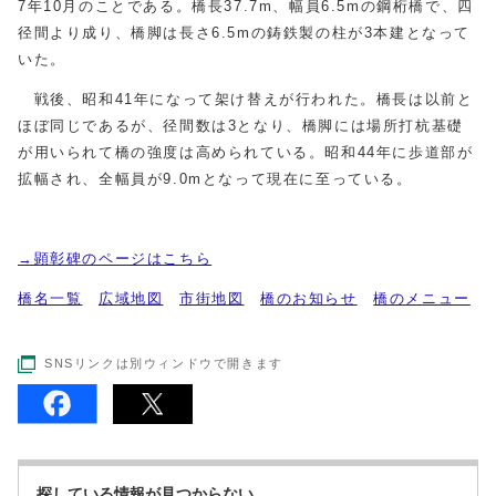
7年10月のことである。橋長37.7m、幅員6.5mの鋼桁橋で、四
径間より成り、橋脚は長さ6.5mの鋳鉄製の柱が3本建となって
いた。
戦後、昭和41年になって架け替えが行われた。橋長は以前と
ほぼ同じであるが、径間数は3となり、橋脚には場所打杭基礎
が用いられて橋の強度は高められている。昭和44年に歩道部が
拡幅され、全幅員が9.0mとなって現在に至っている。
→顕彰碑のページはこちら
橋名一覧
広域地図
市街地図
橋のお知らせ
橋のメニュー
SNSリンクは別ウィンドウで開きます
探している情報が見つからない