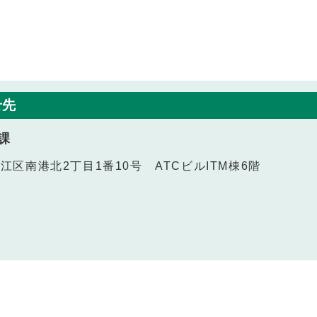
せ先
課
之江区南港北2丁目1番10号 ATCビルITM棟6階