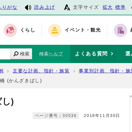
ふりがな
読み上げ
文字サイズ
拡大
標準
くらし
イベント・観光
よくある質問
選
検索
検索ヘルプ
例
主要な計画、指針・施策
事業別計画、指針・施
橋 (かんざきばし)
し)
ページ番号：30536
2018年11月30日