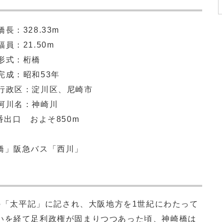
橋長：328.33m
幅員：21.50m
形式：桁橋
完成：昭和53年
行政区：淀川区、尼崎市
河川名：神崎川
番出口 およそ850m
橋」阪急バス「西川」
の「太平記」に記され、大阪地方を1世紀にわたって
いを経て足利政権が固まりつつあった頃、神崎橋は