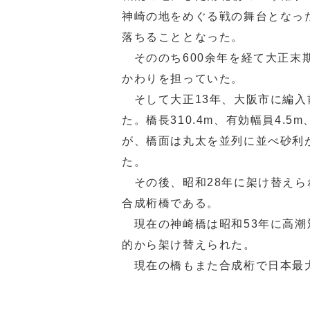
神崎の地をめぐる戦の舞台となっ
落ちることとなった。
そののち600余年を経て大正末
かわりを担っていた。
そして大正13年、大阪市に編入
た。橋長310.4m、有効幅員4.
が、橋面は丸太を並列に並べ砂利
た。
その後、昭和28年に架け替えら
合成桁橋である。
現在の神崎橋は昭和53年に高潮
的から架け替えられた。
現在の橋もまた合成桁で日本最