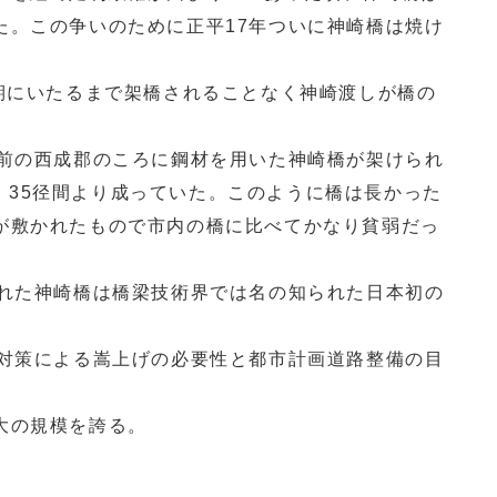
た。この争いのために正平17年ついに神崎橋は焼け
期にいたるまで架橋されることなく神崎渡しが橋の
前の西成郡のころに鋼材を用いた神崎橋が架けられ
5m、35径間より成っていた。このように橋は長かった
が敷かれたもので市内の橋に比べてかなり貧弱だっ
れた神崎橋は橋梁技術界では名の知られた日本初の
対策による嵩上げの必要性と都市計画道路整備の目
大の規模を誇る。