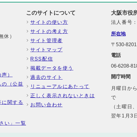
このサイトについて
大阪市役
サイトの使い方
法人番号：6
サイトの考え方
所在地
中無休）
サイト管理者
〒530-8
サイトマップ
電話
RSS配信
06-6208-
掲載データを使う
の声）
開庁時間
過去のサイト
もの（公益
リニューアルにあたって
月曜日から
正しく表示されないときは
で
等に関する
お問い合わせ
（土曜日、
翌年1月3
さい」一覧