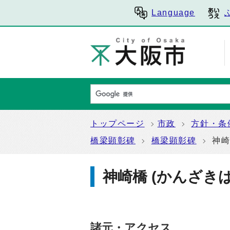
Language
トップページ
市政
方針・条
橋梁顕彰碑
橋梁顕彰碑
神崎
神崎橋 (かんざきば
諸元・アクセス