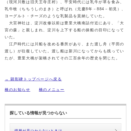
（現河川敷は旧天王寺庄村）、平安時代には乳牛が草を食み、
乳牛牧（ちちうしのまき）と呼ばれ（元慶8年－884－初見）、
ヨーグルト・チーズのような乳製品を貢納していた。
大宮神社は、淀川改修以前は豊里大橋南詰付近にあり、「大
宮の森」と親しまれ、淀川を上下する船の操船の目印になって
いた。
江戸時代には川船を改める番所があり、また渡し舟（平田の
渡し）が往復していた。渡し船は新川になってからも残ってい
たが、豊里大橋が架橋されてその三百余年の歴史を閉じた。
→ 顕彰碑トップページへ戻る
橋のお知らせ
橋のメニュー
探している情報が見つからない
情報が見つからないときは