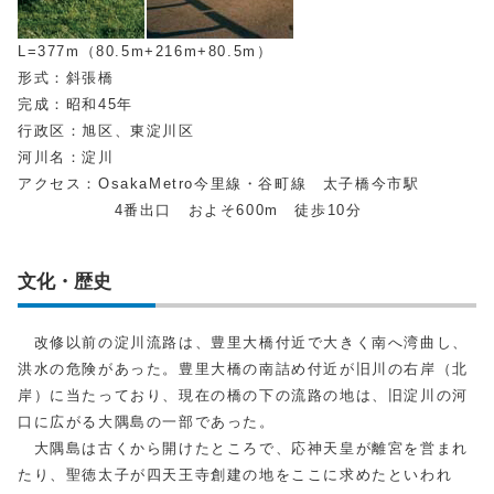
L=377m（80.5m+216m+80.5m）
形式：斜張橋
完成：昭和45年
行政区：旭区、東淀川区
河川名：淀川
アクセス：OsakaMetro今里線・谷町線 太子橋今市駅
4番出口 およそ600m 徒歩10分
文化・歴史
改修以前の淀川流路は、豊里大橋付近で大きく南へ湾曲し、
洪水の危険があった。豊里大橋の南詰め付近が旧川の右岸（北
岸）に当たっており、現在の橋の下の流路の地は、旧淀川の河
口に広がる大隅島の一部であった。
大隅島は古くから開けたところで、応神天皇が離宮を営まれ
たり、聖徳太子が四天王寺創建の地をここに求めたといわれ