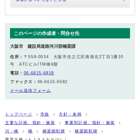
このページの作成者・問合せ先
大阪市 建設局道路河川部橋梁課
住所：
〒559-0034 大阪市住之江区南港北2丁目1番10
号 ATCビルITM棟6階
電話：
06-6615-6818
ファックス：
06-6615-6582
メール送信フォーム
トップページ
市政
方針・条例
主要な計画、指針・施策
事業別計画、指針・施策
川・橋
橋
橋梁顕彰碑
橋梁顕彰碑
豊里大橋（とよさとおおはし）