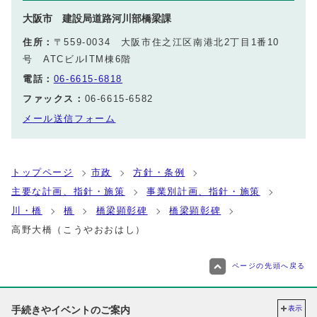
大阪市 建設局道路河川部橋梁課
住所：
〒559-0034 大阪市住之江区南港北2丁目1番10
号 ATCビルITM棟6階
電話：
06-6615-6818
ファックス：
06-6615-6582
メール送信フォーム
トップページ
市政
方針・条例
主要な計画、指針・施策
事業別計画、指針・施策
川・橋
橋
橋梁顕彰碑
橋梁顕彰碑
高野大橋（こうやおおはし）
ページの先頭へ戻る
手続きやイベントのご案内
表示