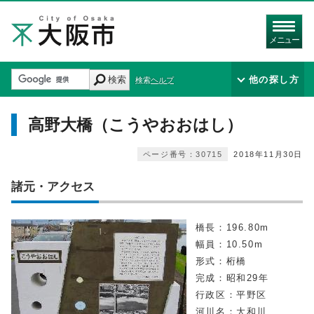
メニュー
検索
他の探し方
検索ヘルプ
高野大橋（こうやおおはし）
ページ番号：30715
2018年11月30日
諸元・アクセス
橋長：196.80m
幅員：10.50m
形式：桁橋
完成：昭和29年
行政区：平野区
河川名：大和川