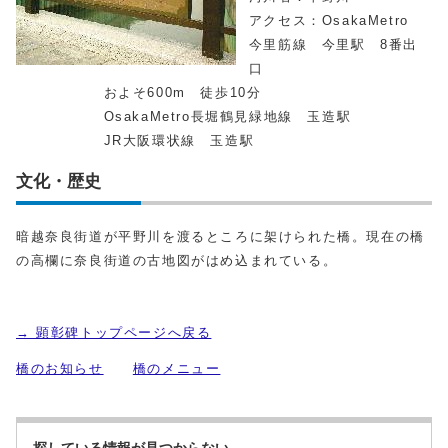
アクセス：OsakaMetro
今里筋線 今里駅 8番出
口
およそ600m 徒歩10分
OsakaMetro長堀鶴見緑地線 玉造駅
JR大阪環状線 玉造駅
文化・歴史
暗越奈良街道が平野川を渡るところに架けられた橋。現在の橋
の高欄に奈良街道の古地図がはめ込まれている。
→ 顕彰碑トップページへ戻る
橋のお知らせ
橋のメニュー
探している情報が見つからない