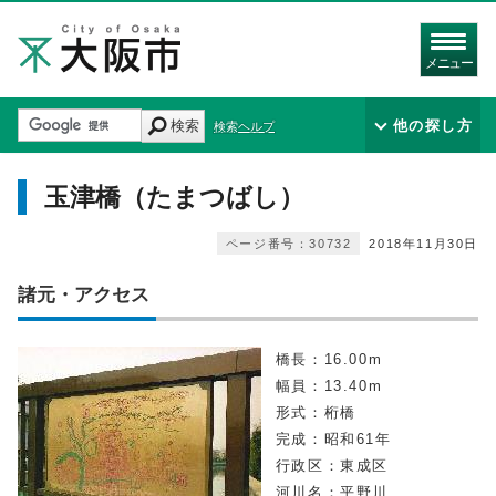
メニュー
検索
他の探し方
検索ヘルプ
玉津橋（たまつばし）
ページ番号：30732
2018年11月30日
諸元・アクセス
橋長：16.00m
幅員：13.40m
形式：桁橋
完成：昭和61年
行政区：東成区
河川名：平野川