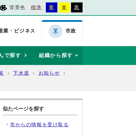
背景色
標準
青
黄
黒
産業・ビジネス
市政
んで探す
組織から探す
策
下水道
お知らせ
似たページを探す
市からの情報を受け取る