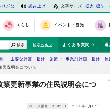
ふりがな
読み上げ
文字サイズ
拡大
標準
くらし
イベント・観光
よくある質問
選
検索
検索ヘルプ
例
主要な計画、指針・施策
事業別計画、指針・施
住民説明会について
改築更新事業の住民説明会につ
ページ番号：330239
2016年8月17日