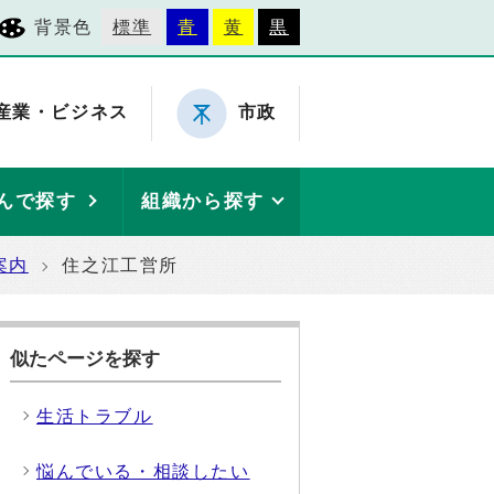
背景色
標準
青
黄
黒
産業・ビジネス
市政
んで探す
組織から探す
案内
住之江工営所
似たページを探す
生活トラブル
悩んでいる・相談したい