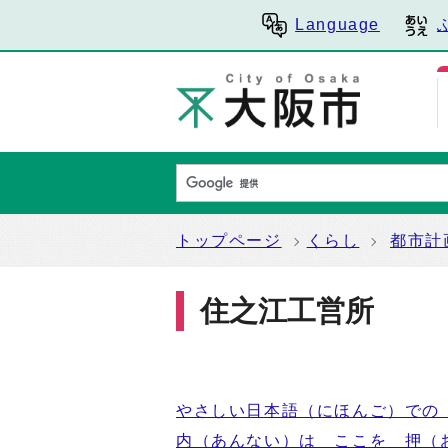
Language
トップページ
くらし
都市計
住之江工営所
やさしい日本語（にほんご）での
内（あんない）は ここを 押（