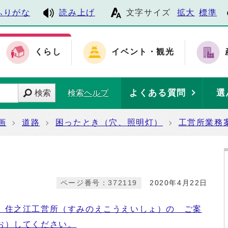
ふりがな
読み上げ
文字サイズ
拡大
標準
くらし
イベント・観光
よくある質問
選
検索
検索ヘルプ
画
道路
困ったとき（穴、照明灯）
工営所業務
ページ番号：372119
2020年4月22日
 住之江工営所（すみのえこうえいしょ）の ご案
お）してください。