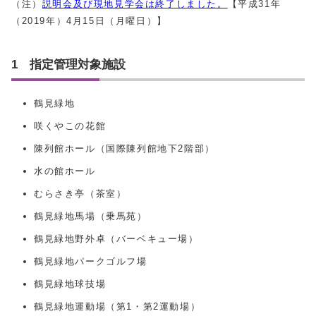
（注）
説明会及び現地見学会は終了しました。
【平成31年
（2019年）4月15日（月曜日）】
1 指定管理対象施設
鶴見緑地
咲くやこの花館
陳列館ホール（国際陳列館地下2階部）
水の館ホール
むらさき亭（茶室）
鶴見緑地馬場（乗馬苑）
鶴見緑地野外卓（バーベキュー場）
鶴見緑地パークゴルフ場
鶴見緑地球技場
鶴見緑地運動場（第1・第2運動場）