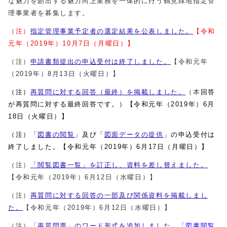
な魅力を創出する魅力向上業務を一体的に行う鶴見緑地指定管
理事業者を募集します。
（注）
指定管理事業予定者の選定結果を公表しました。
【令和
元年（2019年）10月7日（月曜日）】
（注）
申請書類提出の申込受付は終了しました。
【令和元年
（2019年）8月13日（火曜日）】
（注）
再質問に対する回答（最終）を掲載しました。
（本
回答
が再質問に対する最終回答です。）【令和元年（2019年）6月
18日（火曜日）】
（注）「
図書の閲覧
」及び「
図面データの提供
」の申込受付は
終了しました。【令和元年（2019年）6月17日（月曜日）】
（注）
「閲覧図書一覧」を訂正し、資料を差し替えました。
【令和元年（2019年）6月12日（水曜日）】
（注）
再質問に対する回答の一部及び関係資料を掲載しまし
た。
【令和元年（2019年）6月12日（水曜日）】
（注）
「再質問票」のワード形式を追加しました
。
「図書閲覧