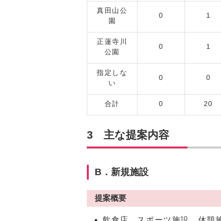
真田山公
0
1
園
正蓮寺川
0
1
公園
指定しな
0
0
い
合計
0
20
3 主な提案内容
B．新規施設
提案概要
飲食店、スポーツ施設、休憩