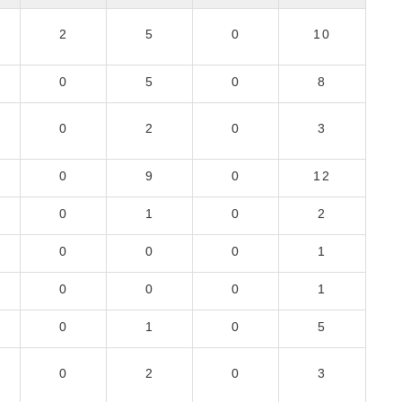
2
5
0
10
0
5
0
8
0
2
0
3
0
9
0
12
0
1
0
2
0
0
0
1
0
0
0
1
0
1
0
5
0
2
0
3