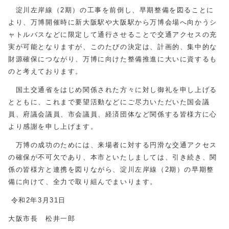
淀川左岸線（2期）の工事を前倒し、早期整備を図ることに
より、万博開催時に新大阪駅や大阪駅から万博会場へ向かうシ
ャトルバスなどに限定して通行させることで交通アクセスの充
実が可能となりますが、このたびの決定は、計画的、集中的な
財源確保につながり、万博に向けた整備推進に大いに資するも
のと考えております。
国土交通省をはじめ関係された方々に対し御礼を申し上げる
とともに、これまで要望活動などにご尽力いただいた国会議
員、府議会議員、市会議員、経済団体など関係する皆様方に心
より感謝を申し上げます。
万博の成功のためには、来場者に対する円滑な交通アクセス
の確保が不可欠であり、本市といたしましては、引き続き、関
係の皆様方と連携を図りながら、淀川左岸線（2期）の早期整
備に向けて、全力で取り組んでまいります。
令和2年3月31日
大阪市長 松井一郎