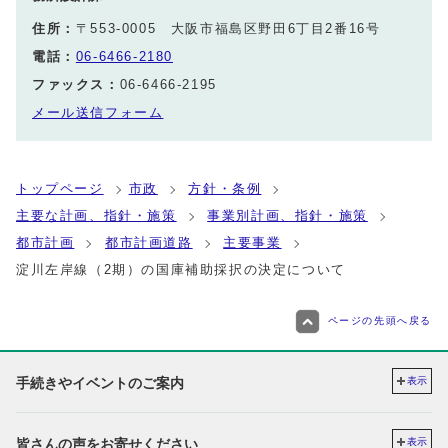
住所：
〒553-0005 大阪市福島区野田6丁目2番16号
電話：
06-6466-2180
ファックス：
06-6466-2195
メール送信フォーム
トップページ
市政
方針・条例
主要な計画、指針・施策
事業別計画、指針・施策
都市計画
都市計画道路
主要事業
淀川左岸線（2期）の国庫補助採択の決定について
ページの先頭へ戻る
手続きやイベントのご案内
表示
皆さんの声をお寄せください
表示