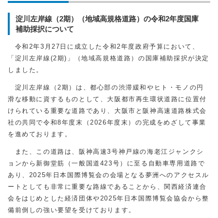
淀川左岸線（2期）（地域高規格道路）の令和2年度国庫
補助採択について
令和2年3月27日に成立した令和2年度政府予算において、
「淀川左岸線(2期)」（地域高規格道路）の国庫補助採択が決定
しました。
淀川左岸線（2期）は、都心部の渋滞緩和やヒト・モノの円
滑な移動に資するものとして、大阪都市再生環状道路に位置付
けられている重要な道路であり、大阪市と阪神高速道路株式会
社の共同で令和8年度末（2026年度末）の完成をめざして事業
を進めております。
また、この道路は、阪神高速3号神戸線の海老江ジャンクシ
ョンから新御堂筋（一般国道423号）に至る自動車専用道路で
あり、2025年日本国際博覧会の会場となる夢洲へのアクセスル
ートとしても非常に重要な路線であることから、関西経済連合
会をはじめとした経済団体や2025年日本国際博覧会協会から整
備前倒しの強い要望を受けております。