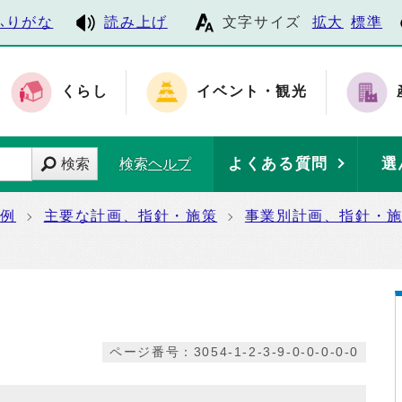
ふりがな
読み上げ
文字サイズ
拡大
標準
くらし
イベント・観光
よくある質問
選
検索
検索ヘルプ
条例
主要な計画、指針・施策
事業別計画、指針・
ページ番号：3054-1-2-3-9-0-0-0-0-0