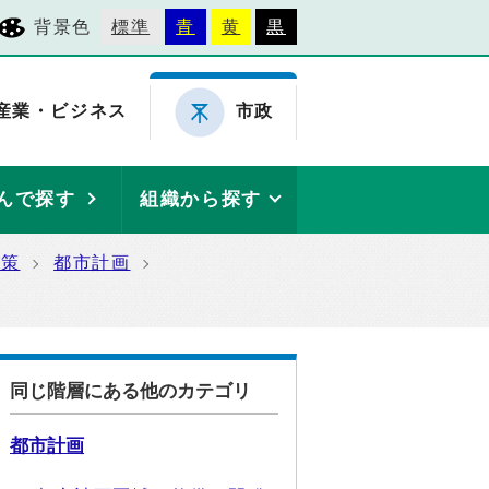
背景色
標準
青
黄
黒
産業・ビジネス
市政
んで探す
組織から探す
施策
都市計画
同じ階層にある他のカテゴリ
都市計画