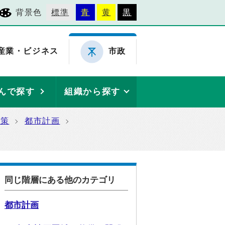
背景色
標準
青
黄
黒
産業・ビジネス
市政
んで探す
組織から探す
施策
都市計画
同じ階層にある他のカテゴリ
都市計画