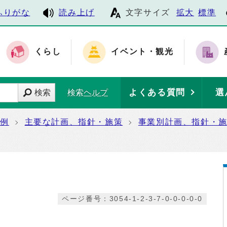
ふりがな
読み上げ
文字サイズ
拡大
標準
くらし
イベント・観光
よくある質問
選
検索
検索ヘルプ
条例
主要な計画、指針・施策
事業別計画、指針・
ページ番号：3054-1-2-3-7-0-0-0-0-0