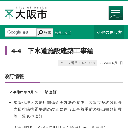
メニュー
検索
他の探し方
検索ヘルプ
4‐4 下水道施設建築工事編
ページ番号：521738
2023年6月9日
改訂情報
＜令和5年9月＞ 一部改訂
現場代理人の雇用関係確認方法の変更、大阪市契約関係暴
力団排除措置要綱の改正に伴う工事着手前の提出書類部数
等一覧表の改訂
［適用時期 令和5年9月1日以降発注分より適用］