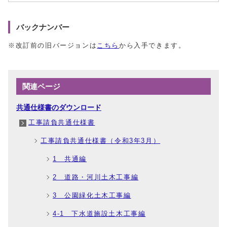
バックナンバー
※改訂前の旧バージョンは
こちら
から入手できます。
関連ページ
共通仕様書のダウンロード
工事請負共通仕様書
工事請負共通仕様書（令和3年3月）
1 共通編
2 道路・河川土木工事編
3 公園緑化土木工事編
4‐1 下水道施設土木工事編