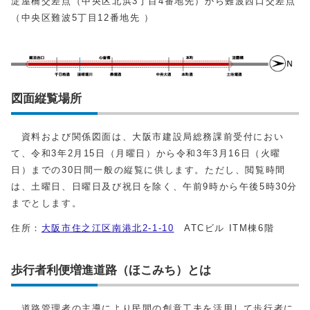
淀屋橋交差点（中央区北浜3丁目4番地先）から難波西口交差点
（中央区難波5丁目12番地先 ）
図面縦覧場所
資料および関係図面は、大阪市建設局総務課前受付におい
て、令和3年2月15日（月曜日）から令和3年3月16日（火曜
日）までの30日間一般の縦覧に供します。ただし、閲覧時間
は、土曜日、日曜日及び祝日を除く、午前9時から午後5時30分
までとします。
住所：
大阪市住之江区南港北2-1-10
ATCビル ITM棟6階
歩行者利便増進道路（ほこみち）とは
道路管理者の主導により民間の創意工夫を活用して歩行者に