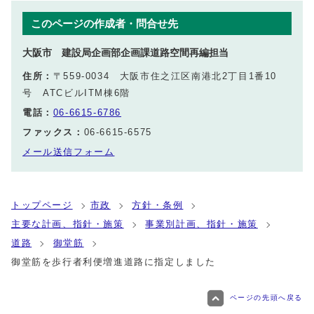
このページの作成者・問合せ先
大阪市 建設局企画部企画課道路空間再編担当
住所：
〒559-0034 大阪市住之江区南港北2丁目1番10
号 ATCビルITM棟6階
電話：
06-6615-6786
ファックス：
06-6615-6575
メール送信フォーム
トップページ
市政
方針・条例
主要な計画、指針・施策
事業別計画、指針・施策
道路
御堂筋
御堂筋を歩行者利便増進道路に指定しました
ページの先頭へ戻る