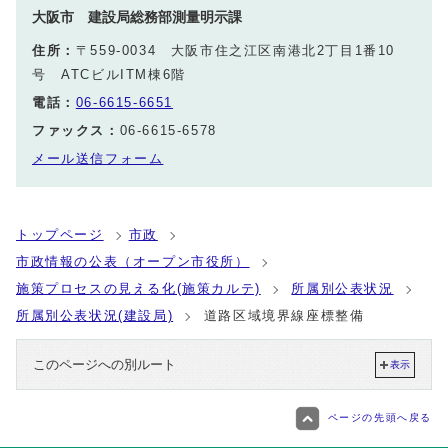
大阪市 建設局総務部測量明示課
住所：
〒559-0034 大阪市住之江区南港北2丁目1番10
号 ATCビルITM棟6階
電話：
06-6615-6651
ファックス：
06-6615-6578
メール送信フォーム
トップページ
市政
市政情報の公表（オープン市役所）
施策プロセスの見える化(施策カルテ)
所属別公表状況
所属別公表状況(建設局)
道路区域境界線座標整備
このページへの別ルート
表示
ページの先頭へ戻る