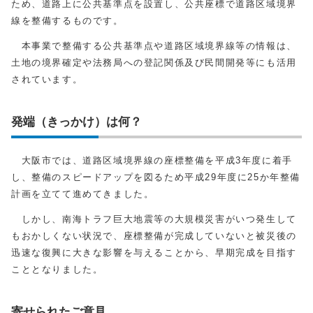
ため、道路上に公共基準点を設置し、公共座標で道路区域境界
線を整備するものです。
本事業で整備する公共基準点や道路区域境界線等の情報は、
土地の境界確定や法務局への登記関係及び民間開発等にも活用
されています。
発端（きっかけ）は何？
大阪市では、道路区域境界線の座標整備を平成3年度に着手
し、整備のスピードアップを図るため平成29年度に25か年整備
計画を立てて進めてきました。
しかし、南海トラフ巨大地震等の大規模災害がいつ発生して
もおかしくない状況で、座標整備が完成していないと被災後の
迅速な復興に大きな影響を与えることから、早期完成を目指す
こととなりました。
寄せられたご意見