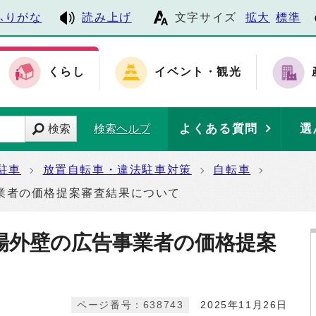
ふりがな
読み上げ
文字サイズ
拡大
標準
くらし
イベント・観光
よくある質問
選
検索
検索ヘルプ
駐車
放置自転車・違法駐車対策
自転車
業者の価格提案審査結果について
場外壁の広告事業者の価格提案
ページ番号：638743
2025年11月26日