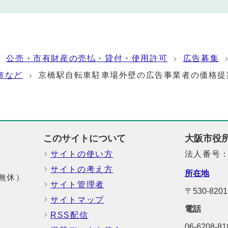
公売・市有財産の売払・貸付・使用許可
広告募集
車など
京橋駅自転車駐車場外壁の広告事業者の価格提
このサイトについて
大阪市役
サイトの使い方
法人番号：6
サイトの考え方
所在地
中無休）
サイト管理者
〒530-8
サイトマップ
電話
RSS配信
06-6208-