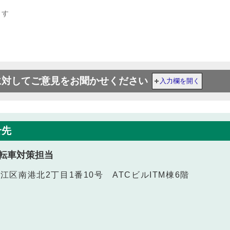
ます
に対してご意見をお聞かせください
入力欄を開く
せ先
転車対策担当
之江区南港北2丁目1番10号 ATCビルITM棟6階