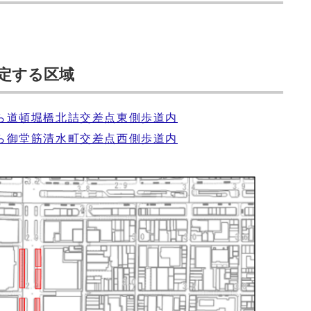
定する区域
ら道頓堀橋北詰交差点東側歩道内
ら御堂筋清水町交差点西側歩道内