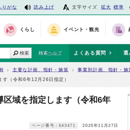
ふりがな
読み上げ
文字サイズ
拡大
標準
くらし
イベント・観光
よくある質問
選
検索
検索ヘルプ
例
主要な計画、指針・施策
事業別計画、指針・施
す（令和6年12月26日指定）
導区域を指定します（令和6年
ページ番号：643471
2025年11月27日