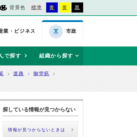
背景色
標準
青
黄
黒
産業・ビジネス
市政
んで探す
組織から探す
策
道路
御堂筋
探している情報が見つからない
情報が見つからないときは