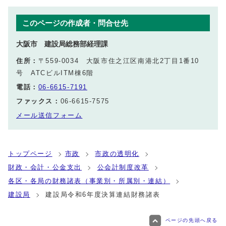
このページの作成者・問合せ先
大阪市 建設局総務部経理課
住所：
〒559-0034 大阪市住之江区南港北2丁目1番10
号 ATCビルITM棟6階
電話：
06-6615-7191
ファックス：
06-6615-7575
メール送信フォーム
トップページ
市政
市政の透明化
財政・会計・公金支出
公会計制度改革
各区・各局の財務諸表（事業別・所属別・連結）
建設局
建設局令和6年度決算連結財務諸表
ページの先頭へ戻る