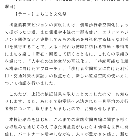
曜日）
【テーマ】まちごと文化祭
御堂筋将来ビジョンの実現に向け、側道歩行者空間化によっ
て拡がった歩道、また側道や本線の一部も使い、エリアマネジ
メント団体などと連携してみちの未来を可視化する様々な利活
用を試行することで、大阪・関西万博時に訪れる市民・来街者
にまちを楽しく滞在・回遊して頂くとともに、これらの取組み
を通じて、「人中心の道路空間の可視化」、「持続可能な仕組
み構築に向けたアプローチ」、「歩行者空間拡大に向けた利活
用・交通対策の実証」の観点から、新しい道路空間の使い方に
ついて検証を行いました。
このたび、上記の検証結果を取りまとめましたので、お知ら
せします。また、あわせて御堂筋へ来訪された一月平均の歩行
者数について、取りまとめましたので、お知らせします。
本検証結果をはじめ、これまでの道路空間再編に関する様々
な取組みを通じてみえてきた御堂筋がもたらす価値を世界に発
信し、パートナーを増やしながら、人々が豊かさを感じ、新た