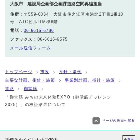
大阪市 建設局企画部企画課道路空間再編担当
住所：
〒559-0034 大阪市住之江区南港北2丁目1番10
号 ATCビルITM棟6階
電話：
06-6615-6786
ファックス：
06-6615-6575
メール送信フォーム
トップページ
市政
方針・条例
主要な計画、指針・施策
事業別計画、指針・施策
道路
御堂筋
「御堂筋 みちの未来体験EXPO（御堂筋チャレンジ
2025）」の検証結果について
ページの先頭へ戻る
手続きやイベントのご案内
表示