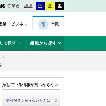
背景色
標準
青
黄
黒
産業・ビジネス
市政
んで探す
組織から探す
等
探している情報が見つからない
情報が見つからないときは