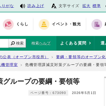
ふりがな
読み上げ
文字サイズ
拡大
標準
くらし
イベント・観光
よくある質問
選
検索
検索ヘルプ
の公表（オープン市役所）
要綱・要領等のオープン化
危機管理室
危機管理課減災対策グループの要綱・要領
策グループの要綱・要領等
ページ番号：673090
2026年5月1日