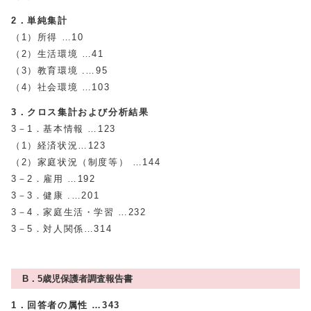
2．単純集計
（1）所得 …10
（2）生活環境 …41
（3）教育環境 .…95
（4）社会環境 …103
3．クロス集計および分析結果
3－1．基本情報 …123
（1）経済状況…123
（2）家庭状況（制度等） …144
3－2．雇用 …192
3－3．健康 .…201
3－4．家庭生活・学習 …232
3－5．対人関係…314
B．5歳児保護者調査報告書
1．回答者の属性 …343