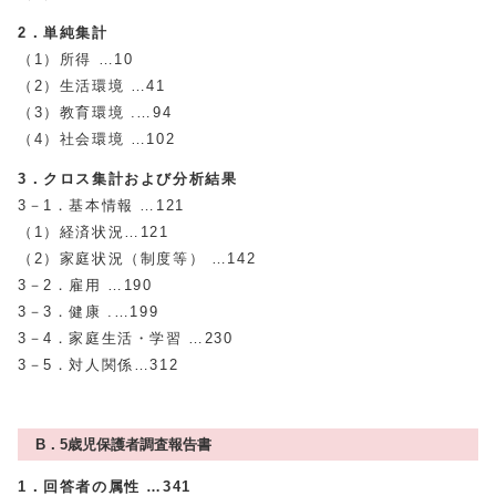
2．単純集計
（1）所得 …10
（2）生活環境 …41
（3）教育環境 .…94
（4）社会環境 …102
3．クロス集計および分析結果
3－1．基本情報 …121
（1）経済状況…121
（2）家庭状況（制度等） …142
3－2．雇用 …190
3－3．健康 .…199
3－4．家庭生活・学習 …230
3－5．対人関係…312
B．5歳児保護者調査報告書
1．回答者の属性 …341