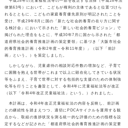
平成28年の児童福祉法等の一部を改正する法律（平成28年法
律第63号）において、こどもが権利の主体であると位置づけら
れるとともに、こどもの家庭養育優先原則が明記されたことを
受け、平成29年8月に国の「新たな社会的養育の在り方に関す
る検討会」において示された「新しい社会的養育ビジョン」で
掲げられた理念をもとに、平成30年7月に国から示された「都
道府県社会的養育推進計画の策定要領」に基づき「大阪市社会
的養育推進計画（令和2年度～令和11年度）」（以下「前計
画」という。）を策定しました。
しかしながら、児童虐待の相談対応件数の増加など、子育て
に困難を抱える世帯がこれまで以上に顕在化してきている状況
等をふまえ、子育て世帯に対する包括的な支援のための体制強
化等を行うことを趣旨として、令和4年に児童福祉法等が改正
（以下「令和4年改正児童福祉法」という。）されました。
本計画は、令和4年改正児童福祉法の内容を反映し、前計画
との継続性を踏まえつつ、適切にPDCAサイクルを運用する観
点から、取組の進捗状況を測る統一的な評価のための指標を設
定するなどが記された「都道府県社会的養育推進計画の策定要