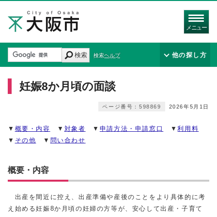
メニュー
検索
他の探し方
検索ヘルプ
妊娠8か月頃の面談
ページ番号：598869
2026年5月1日
▼
概要・内容
▼
対象者
▼
申請方法・申請窓口
▼
利用料
▼
その他
▼
問い合わせ
概要・内容
出産を間近に控え、出産準備や産後のことをより具体的に考
え始める妊娠8か月頃の妊婦の方等が、安心して出産・子育て