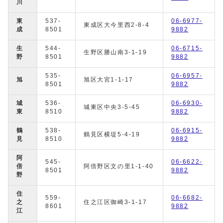
川
東
537-
06-6977-
東成区大今里西2-8-4
成
8501
9882
生
544-
06-6715-
生野区勝山南3-1-19
野
8501
9882
535-
06-6957-
旭
旭区大宮1-1-17
8501
9882
城
536-
06-6930-
城東区中央3-5-45
東
8510
9882
鶴
538-
06-6915-
鶴見区横堤5-4-19
見
8510
9882
阿
545-
06-6622-
倍
阿倍野区文の里1-1-40
8501
9882
野
住
559-
06-6682-
之
住之江区御崎3-1-17
8601
9882
江