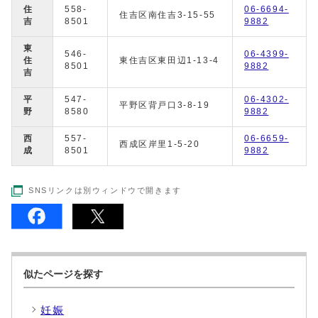
住
558-
06-6694-
住吉区南住吉3-15-55
吉
8501
9882
東
546-
06-4399-
住
東住吉区東田辺1-13-4
8501
9882
吉
平
547-
06-4302-
平野区背戸口3-8-19
野
8580
9882
西
557-
06-6659-
西成区岸里1-5-20
成
8501
9882
SNSリンクは別ウィンドウで開きます
似たページを探す
妊娠