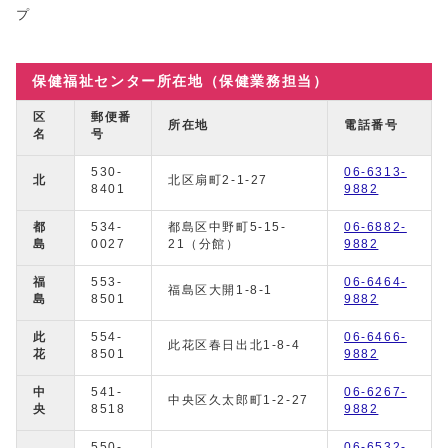
プ
保健福祉センター所在地（保健業務担当）
区
郵便番
所在地
電話番号
名
号
530-
06-6313-
北
北区扇町2-1-27
8401
9882
都
534-
都島区中野町5-15-
06-6882-
島
0027
21（分館）
9882
福
553-
06-6464-
福島区大開1-8-1
島
8501
9882
此
554-
06-6466-
此花区春日出北1-8-4
花
8501
9882
中
541-
06-6267-
中央区久太郎町1-2-27
央
8518
9882
550-
06-6532-