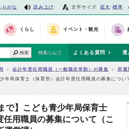
ふりがな
読み上げ
文字サイズ
拡大
標準
くらし
イベント・観光
よくある質問
選
検索
検索ヘルプ
用
会計年度任用職員（一般職非常勤）の募集
所属
も青少年局保育士（保育所）会計年度任用職員の募集につい
日まで】こども青少年局保育士
度任用職員の募集について（こ