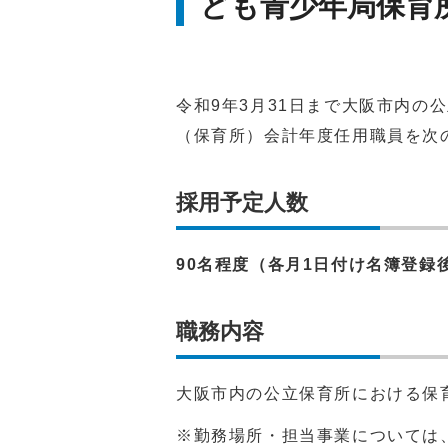
ども青少年局保育
令和9年3月31日まで大阪市内の
（保育所）会計年度任用職員を次
採用予定人数
90
名程度（
各月1日付け
名簿登録
職務内容
大阪市内の公立保育所における保
※勤務場所・担当事業については