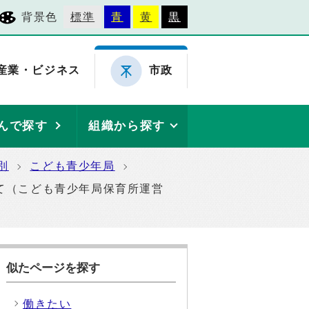
背景色
標準
青
黄
黒
産業・ビジネス
市政
んで探す
組織から探す
別
こども青少年局
て（こども青少年局保育所運営
似たページを探す
働きたい