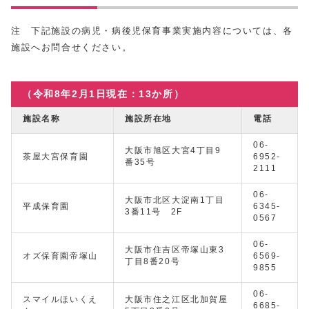
注 下記施設の病児・病後児保育事業実施内容については、各
施設へお問合せください。
（令和8年2月1日現在：13か所）
施設名称
施設所在地
電話
06-
大阪市旭区大宮4丁目9
茶屋大宮保育園
6952-
番35号
2111
06-
大阪市北区大淀南1丁目
平成保育園
6345-
3番11号 2F
0567
06-
大阪市住吉区帝塚山東3
オズ保育園帝塚山
6569-
丁目8番20号
9855
06-
スマイルほいくえ
大阪市住之江区北加賀屋
6685-