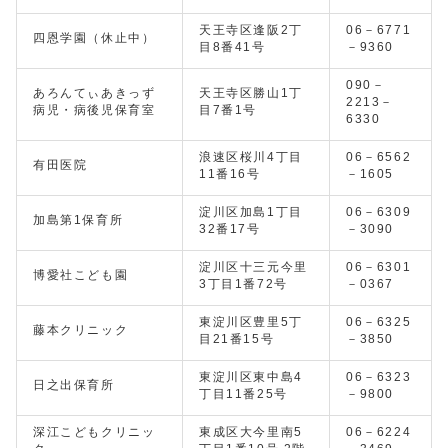
天王寺区逢阪2丁
06－6771
四恩学園（休止中）
目8番41号
－9360
090－
あろんてぃあきっず
天王寺区勝山1丁
2213－
病児・病後児保育室
目7番1号
6330
浪速区桜川4丁目
06－6562
有田医院
11番16号
－1605
淀川区加島1丁目
06－6309
加島第1保育所
32番17号
－3090
淀川区十三元今里
06－6301
博愛社こども園
3丁目1番72号
－0367
東淀川区豊里5丁
06－6325
藤本クリニック
目21番15号
－3850
東淀川区東中島4
06－6323
日之出保育所
丁目11番25号
－9800
深江こどもクリニッ
東成区大今里南5
06－6224