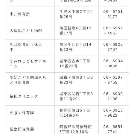
ク
丁目1番10号 2階
－3469
生野区中川2丁目4
06－6751
中川保育所
番26号
－5177
旭区新森4丁目13
06－6952
大阪旭こども病院
番17号
－4561
生江保育所（休止
旭区生江3丁目14
06－6922
中）
番13号
－7797
すみれこどもケアル
城東区古市1丁目
06－6934
ーム
19番23号
－8868
認定こども園城東ち
城東区諏訪3丁目6
06－6167
どり保育園
番33号
－3755
城東区関目1丁目3
06－6930
福田クリニック
番11号201
－1188
鶴見区諸口5丁目
06－6913
のぎく保育園
浜14番6号
－9622
阿倍野区阿倍野筋
06－6651
望之門保育園
5丁目12番10号
－7741