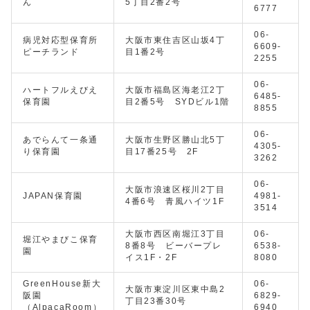
ん
5丁目2番2号
6777
06-
病児対応型保育所
大阪市東住吉区山坂4丁
6609-
ピーチランド
目1番2号
2255
06-
ハートフルえびえ
大阪市福島区海老江2丁
6485-
保育園
目2番5号 SYDビル1階
8855
06-
あでらんて一条通
大阪市生野区勝山北5丁
4305-
り保育園
目17番25号 2F
3262
06-
大阪市浪速区桜川2丁目
JAPAN保育園
4981-
4番6号 青風ハイツ1F
3514
大阪市西区南堀江3丁目
06-
堀江やまびこ保育
8番8号 ビーバープレ
6538-
園
イス1F・2F
8080
GreenHouse新大
06-
大阪市東淀川区東中島2
阪園
6829-
丁目23番30号
（AlpacaRoom）
6940