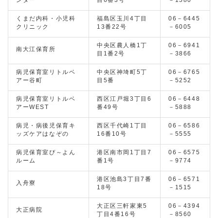
ンター
目6番3号
－1580
くまだ内科・小児科
福島区玉川4丁目
06－6445
クリニック
13番22号
－6005
中央区農人橋1丁
06－6941
南大江保育所
目1番2号
－3866
病児保育室リトルベ
中央区神埼町5丁
06－6765
アー谷町
目5番
－5252
病児保育室リトルベ
西区江戸堀3丁目6
06－6448
アーWEST
番49号
－5888
病児・病後児保育キ
西区千代崎1丁目
06－6586
ッズケアはなぞの
16番10号
－5555
病児保育室ぴ～よん
港区南市岡1丁目7
06－6575
ルーム
番1号
－9774
港区池島3丁目7番
06－6571
入舟寮
18号
－1515
大正区三軒家東5
06－4394
大正病院
丁目4番16号
－8560