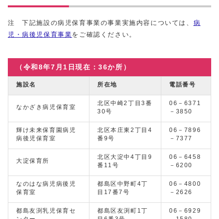
注 下記施設の病児保育事業の事業実施内容については、
病
児・病後児保育事業
をご確認ください。
（令和8年7月1日現在：36か所）
施設名
所在地
電話番号
北区中崎2丁目3番
06－6371
なかざき病児保育室
30号
－3850
輝け未来保育園病児
北区本庄東2丁目4
06－7896
病後児保育室
番9号
－7377
北区大淀中4丁目9
06－6458
大淀保育所
番11号
－6200
なのはな病児病後児
都島区中野町4丁
06－4800
保育室
目17番7号
－2626
都島友渕乳児保育セ
都島区友渕町1丁
06－6929