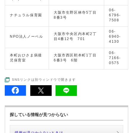
06-
大阪市生野区林寺5丁目
ナチュラル保育園
6796-
8番3号
7508
06-
大阪市中央区内本町2丁
NPO法人ノーベル
6940-
目4番12号 701
4130
06-
本町おひさま病後
大阪市西区靭本町1丁目
7166-
児保育室
6番3号 6階
0575
SNSリンクは別ウィンドウで開きます
探している情報が見つからない
情報が見つからないときは