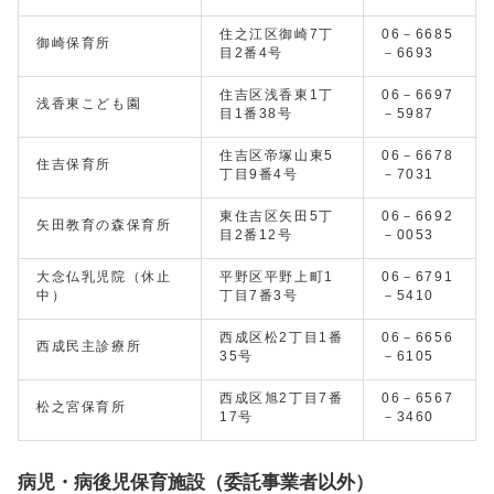
住之江区御崎7丁
06－6685
御崎保育所
目2番4号
－6693
住吉区浅香東1丁
06－6697
浅香東こども園
目1番38号
－5987
住吉区帝塚山東5
06－6678
住吉保育所
丁目9番4号
－7031
東住吉区矢田5丁
06－6692
矢田教育の森保育所
目2番12号
－0053
大念仏乳児院（休止
平野区平野上町1
06－6791
中）
丁目7番3号
－5410
西成区松2丁目1番
06－6656
西成民主診療所
35号
－6105
西成区旭2丁目7番
06－6567
松之宮保育所
17号
－3460
病児・病後児保育施設（委託事業者以外）