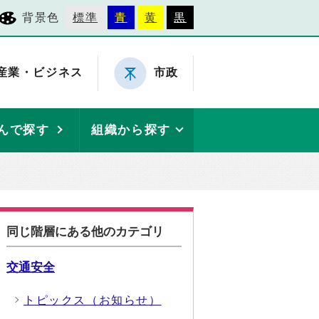
背景色
標準
青
黄
黒
産業・ビジネス
市政
んで探す
組織から探す
同じ階層にある他のカテゴリ
交通安全
トピックス（お知らせ）