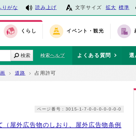
ふりがな
読み上げ
文字サイズ
拡大
標準
くらし
イベント・観光
よくある質問
選
検索
検索ヘルプ
計画
道路
占用許可
ページ番号：3015-1-7-0-0-0-0-0-0-0
て（屋外広告物のしおり、屋外広告物条例