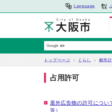
Language
トップページ
くらし
都市
占用許可
屋外広告物の許可につい
等）