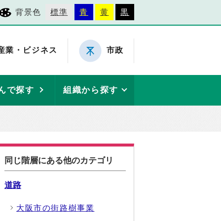
背景色
標準
青
黄
黒
産業・ビジネス
市政
んで探す
組織から探す
同じ階層にある他のカテゴリ
道路
大阪市の街路樹事業