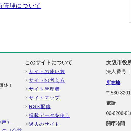
持管理について
このサイトについて
大阪市役
サイトの使い方
法人番号：6
サイトの考え方
所在地
中無休）
サイト管理者
〒530-8
サイトマップ
電話
RSS配信
06-6208-
掲載データを使う
の声）
開庁時間
過去のサイト
もの（公益