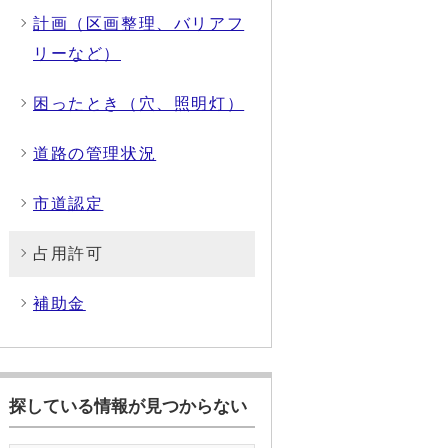
計画（区画整理、バリアフ
リーなど）
困ったとき（穴、照明灯）
道路の管理状況
市道認定
占用許可
補助金
探している情報が見つからない