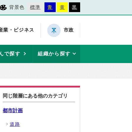
背景色
標準
青
黄
黒
産業・ビジネス
市政
んで探す
組織から探す
同じ階層にある他のカテゴリ
都市計画
道路