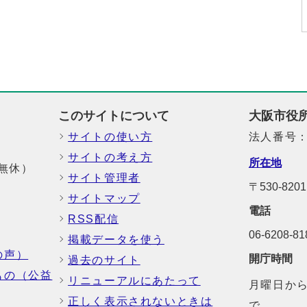
このサイトについて
大阪市役
サイトの使い方
法人番号：6
サイトの考え方
所在地
中無休）
サイト管理者
〒530-8
サイトマップ
電話
RSS配信
06-6208-
掲載データを使う
の声）
開庁時間
過去のサイト
もの（公益
リニューアルにあたって
月曜日から
正しく表示されないときは
で