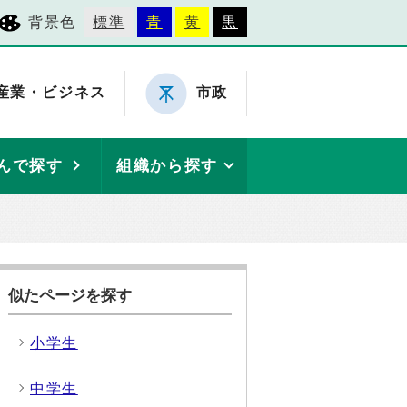
背景色
標準
青
黄
黒
産業・ビジネス
市政
んで探す
組織から探す
似たページを探す
小学生
中学生