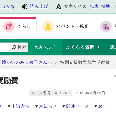
ふりがな
読み上げ
文字サイズ
拡大
標準
くらし
イベント・観光
よくある質問
選
検索
検索ヘルプ
障がいのあるお子さんへ
特別支援教育就学奨励費
奨励費
ページ番号：495262
2026年3月13日
者
▼
申請方法
▼
お知らせ
▼
関連ページ
▼
お