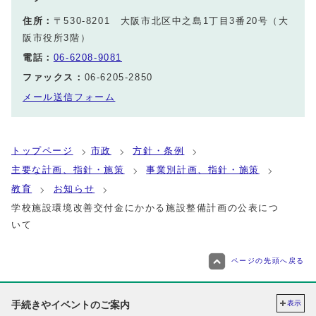
住所：
〒530-8201 大阪市北区中之島1丁目3番20号（大
阪市役所3階）
電話：
06-6208-9081
ファックス：
06-6205-2850
メール送信フォーム
トップページ
市政
方針・条例
主要な計画、指針・施策
事業別計画、指針・施策
教育
お知らせ
学校施設環境改善交付金にかかる施設整備計画の公表につ
いて
ページの先頭へ戻る
手続きやイベントのご案内
表示