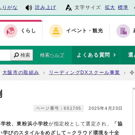
ふりがな
読み上げ
文字サイズ
拡大
標準
くらし
イベント・観光
よくある質問
選
検索
検索ヘルプ
大阪市の取組み
リーディングDXスクール事業
令
例
ページ番号：651705
2025年4月23日
小学校、東粉浜小学校
が指定校として選定され、
「協
い学びのスタイルをめざして～クラウド環境を十全