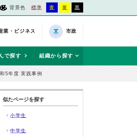
背景色
標準
青
黄
黒
産業・ビジネス
市政
んで探す
組織から探す
和5年度 実践事例
似たページを探す
小学生
中学生