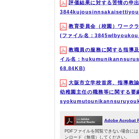
評価結果に対する苦情の申出
3844kujousinnsakaisettiy
教育委員会（校園）ワーク
(ファイル名：3845wlbyoukou.
教職員の服務に関する指導及
イル名：hukumunikannsurus
68.84KB)
大阪市立学校首席、指導教
幼稚園主任の職務等に関する要綱
syokumutounikannsuruyou
Adobe Acrob
PDFファイルを閲覧できない場合には、Adob
ンロード（無償）してください。