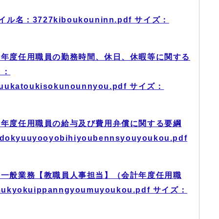
：3727kiboukouninn.pdf サイズ：
計年度任用職員の勤務時間、休日、休暇等に関する
名：
yuukatoukisokunounnyou.pdf サイズ：
計年度任用職員の給与及び費用弁償に関する要綱
okyuuyooyobihiyoubennsyouyoukou.pdf
る一般業務【教職員人事担当】（会計年度任用職
kyokuippanngyoumuyoukou.pdf サイズ：