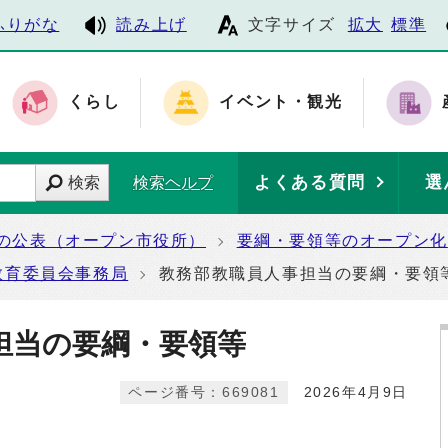
ふりがな
読み上げ
文字サイズ
拡大
標準
くらし
イベント・観光
よくある質問
選
検索
検索ヘルプ
の公表（オープン市役所）
要綱・要領等のオープン化
教育委員会事務局
教務部教職員人事担当の要綱・要領
担当の要綱・要領等
ページ番号：669081
2026年4月9日