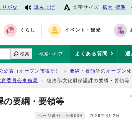
ふりがな
読み上げ
文字サイズ
拡大
標準
くらし
イベント・観光
よくある質問
選
検索
検索ヘルプ
の公表（オープン市役所）
要綱・要領等のオープン化
教育委員会事務局
総務部文化財保護課の要綱・要領等
課の要綱・要領等
ページ番号：669089
2026年3月2日