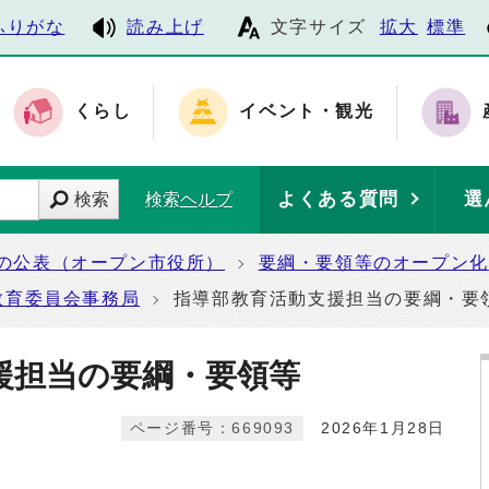
ふりがな
読み上げ
文字サイズ
拡大
標準
くらし
イベント・観光
よくある質問
選
検索
検索ヘルプ
の公表（オープン市役所）
要綱・要領等のオープン化
教育委員会事務局
指導部教育活動支援担当の要綱・要
援担当の要綱・要領等
ページ番号：669093
2026年1月28日