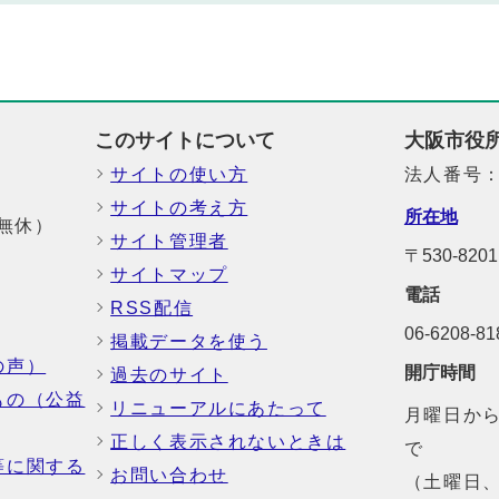
このサイトについて
大阪市役
サイトの使い方
法人番号：6
サイトの考え方
所在地
中無休）
サイト管理者
〒530-8
サイトマップ
電話
RSS配信
06-6208-
掲載データを使う
の声）
開庁時間
過去のサイト
もの（公益
リニューアルにあたって
月曜日から
正しく表示されないときは
で
等に関する
お問い合わせ
（土曜日、