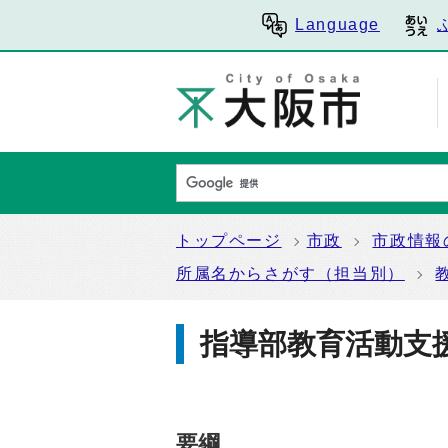
Language
トップページ
市政
市政情報
所属名からさがす（担当別）
指導部教育活動支
要綱