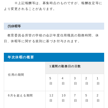
※上記報酬等は、募集時点のものですが、報酬改定等に
より変更されることがあります。
(5)休暇等
教育委員会所管の学校の会計年度任用職員の勤務時間、休
日、休暇等に関する規則に基づき付与されます。
年次休暇の概要
1週間の勤務日の日数
任用の期間
5
4
3
2
1
日
日
日
日
日
6月を超える期間
12
10
7
5
2
日
日
日
日
日