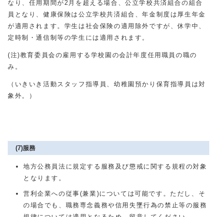
なり、任用期間が2月を超える場合、公立学校共済組合の組合
員となり、健康保険は公立学校共済組合、年金制度は厚生年金
が適用されます。学生は社会保険の適用除外ですが、休学中、
定時制・通信制等の学生には適用されます。
(注)教育委員会の雇用する学校園の会計年度任用職員の職の
み。
（いきいき活動スタッフ指導員、幼稚園預かり保育指導員は対
象外。）
(7)服務
地方公務員法に規定する服務及び懲戒に関する規程の対象
となります。
営利企業への従事(兼業)については可能です。ただし、そ
の場合でも、職務専念義務や信用失墜行為の禁止等の服務
規律については適用となるため、留意してください。