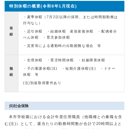
特別休暇の概要(令和8年1月現在)
・夏季休暇（7月2日以降の採用、または時間額勤務は
付与なし）
有
・忌引休暇 ・結婚休暇 産前産後休暇 ・配偶者分
給
べん休暇 ・育児参加休暇
・災害等による通勤時の出勤困難な場合 等
・生理休暇 ・育児時間休暇 ・妊娠障害休暇
無
・子の看護休暇(注) ・短期介護休暇(注) ・ドナー
給
休暇 等
(注)別途取得要件あり
(6)社会保険
本市学校園における会計年度任用職員（他職種との兼職を含
む(注)）として、週当たりの勤務時間数が合計で20時間以上と