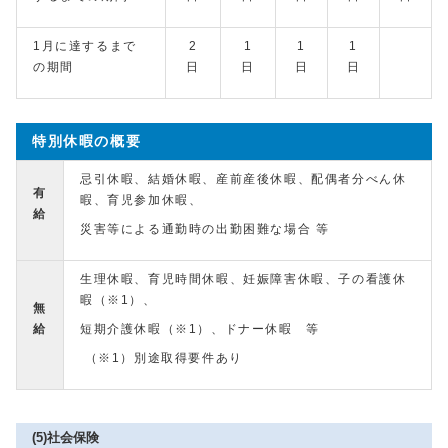
1月に達するまで
2
1
1
1
の期間
日
日
日
日
特別休暇の概要
忌引休暇、結婚休暇、産前産後休暇、配偶者分べん休
有
暇、育児参加休暇、
給
災害等による通勤時の出勤困難な場合 等
生理休暇、育児時間休暇、妊娠障害休暇、子の看護休
暇（※1）、
無
給
短期介護休暇（※1）、ドナー休暇 等
（※1）別途取得要件あり
(5)社会保険