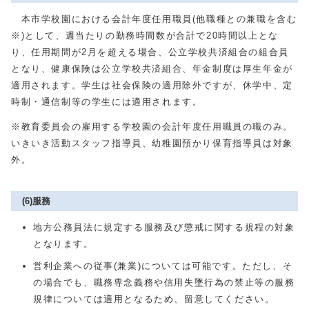
本市学校園における会計年度任用職員(他職種との兼職を含む
※)として、週当たりの勤務時間数が合計で20時間以上とな
り、任用期間が2月を超える場合、公立学校共済組合の組合員
となり、健康保険は公立学校共済組合、年金制度は厚生年金が
適用されます。学生は社会保険の適用除外ですが、休学中、定
時制・通信制等の学生には適用されます。
※教育委員会の雇用する学校園の会計年度任用職員の職のみ。
いきいき活動スタッフ指導員、幼稚園預かり保育指導員は対象
外。
(6)服務
地方公務員法に規定する服務及び懲戒に関する規程の対象
となります。
営利企業への従事(兼業)については可能です。ただし、そ
の場合でも、職務専念義務や信用失墜行為の禁止等の服務
規律については適用となるため、留意してください。