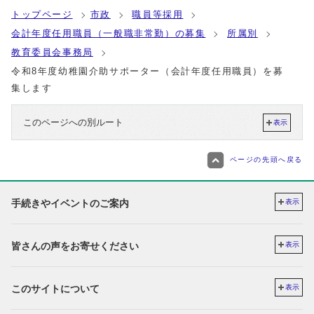
トップページ
市政
職員等採用
会計年度任用職員（一般職非常勤）の募集
所属別
教育委員会事務局
令和8年度幼稚園介助サポーター（会計年度任用職員）を募
集します
このページへの別ルート
表示
ページの先頭へ戻る
手続きやイベントのご案内
表示
皆さんの声をお寄せください
表示
このサイトについて
表示